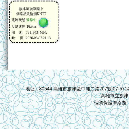
地址：80544 高雄市旗津區中洲二路207號 07-571459
:::
高雄市立旗津
個資保護聯絡窗口:cjj