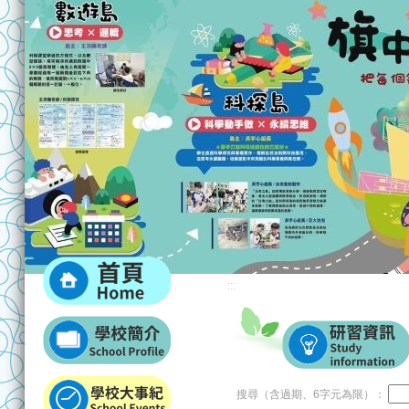
:::
:::
搜尋（含過期、6字元為限）：