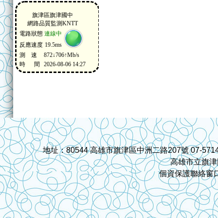
地址：80544 高雄市旗津區中洲二路207號 07-571459
:::
高雄市立旗津
個資保護聯絡窗口:cjj