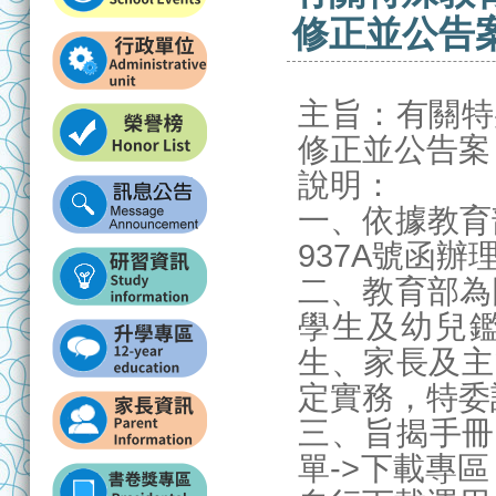
修正並公告
主旨：有關特
修正並公告案
說明：
一、依據教育部
937A號函辦
二、教育部為
學生及幼兒
生、家長及主
定實務，特委
三、旨揭手冊
單->下載專區（